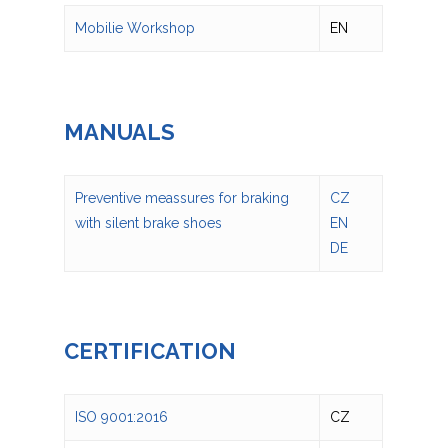
Mobilie Workshop
EN
MANUALS
Preventive meassures for braking
CZ
НОВИНИ
with silent brake shoes
EN
DE
ПРОПОЗИЦІІ
ЗАЛІЗНИЧНІ ПЕРЕВЕЗ
ВАГОНИ
АГРАРНІ ПЕРЕВЕЗЕНН
КАТАЛОГ ВАГОНІВ
ПІДТРИМУЄМО
CERTIFICATION
ТРАНСПОРТУВАННЯ Р
MOBILE WORKSHOP
КАРЬЄРА
КОМБІНОВАНІ ПЕРЕВ
КОНТАКТ
ISO 9001:2016
CZ
КОНТЕЙНЕРНІ ПЕРЕВЕ
ШВИДКИЙ ЗАПИТ