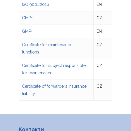
ISO 9001:2016
EN
УКРАЇНСЬКА
ČEŠTINA
GMP+
CZ
DEUTSCH
GMP+
EN
ENGLISH
Certificate for maintenance
CZ
POLSKI
functions
ITALIANO
Certificate for subject responsible
CZ
РУССКИЙ
for maintenance
FRANÇAIS
Certificate of forwarders insurance
CZ
ROMÂNĂ
liability
MAGYAR
Контакти