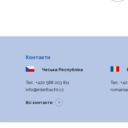
Контакти
Чеська Республіка
Р
Тел.:
+420 588 003 811
Тел.:
+40
info@interfracht.cz
romania@
Всі контакти