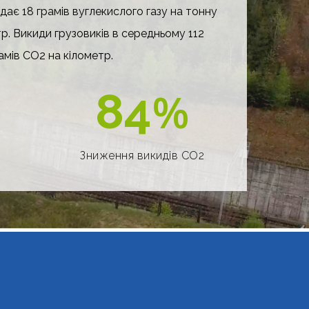
дає 18 грамів вуглекислого газу на тонну
р. Викиди грузовиків в середньому 112
амів СО2 на кілометр.
84
%
Зниження викидів CO2