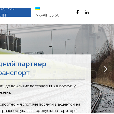
ВИДКИЙ
АПИТ
УКРАЇНСЬКА
дний партнер
транспорт
ить до важливих постачальників послуг у
езень.
портно – логістичні послуги з акцентом на
 транспортування передусім на території