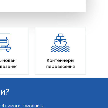
іновані
Контейнерні
везення
перевезення
ми?
сі вимоги замовника.