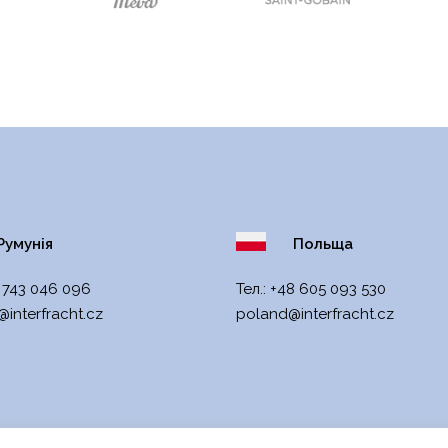
умунія
Польща
 743 046 096
Тел.:
+48 605 093 530
interfracht
.cz
poland@interfracht.cz