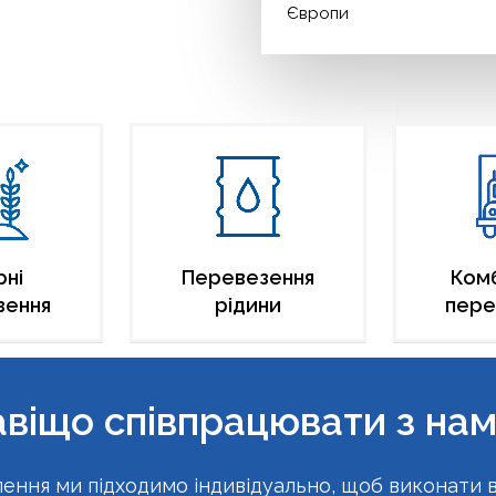
Європи
рні
Перевезення
Комб
зення
рідини
пере
віщо співпрацювати з на
ення ми підходимо індивідуально, щоб виконати в