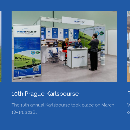
10th Prague Karlsbourse
The 10th annual Karlsbourse took place on March
W
18–19, 2026…
o