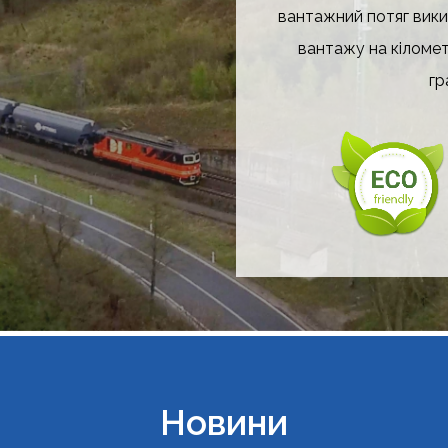
вантажний потяг вики
вантажу на кіломет
гр
Новини