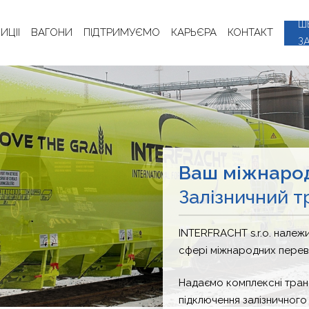
Ш
ИЦІІ
ВАГОНИ
ПІДТРИМУЄМО
КАРЬЄРА
КОНТАКТ
З
Ваш міжнаро
Залізничний 
INTERFRACHT s.r.o. належ
сфері міжнародних перев
Надаємо комплексні транс
підключення залізничного