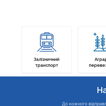
Залізничний
Агра
транспорт
переве
На
До кожного відправл