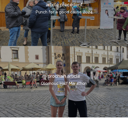
TRANSPORT DE CONT
DEMANDE RAPIDE
article précédent
Punch for a good cause 2024
FRANÇAIS
ČEŠTINA
DEUTSCH
ENGLISH
POLSKI
ITALIANO
РУССКИЙ
prochain article
Olomouc Half Marathon
ROMÂNĂ
MAGYAR
УКРАЇНСЬКА