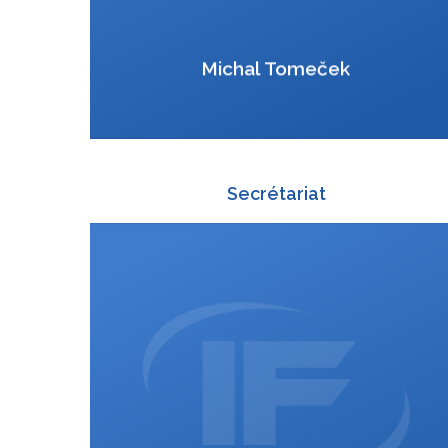
VCard
Michal Tomeček
Secrétariat
+420 588 003 811
:
+420 725 814 601
:
zuzana.kucharova@interfracht.cz
: