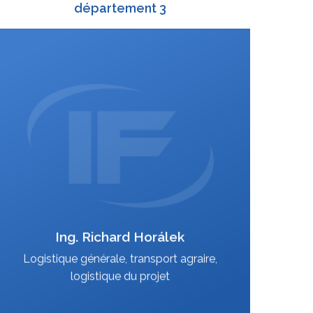
département 3
+420 588 003 814
:
+420 724 151 885
:
richard.horalek@interfracht.cz
:
Ing. Richard Horálek
VCard
Logistique générale, transport agraire,
logistique du projet