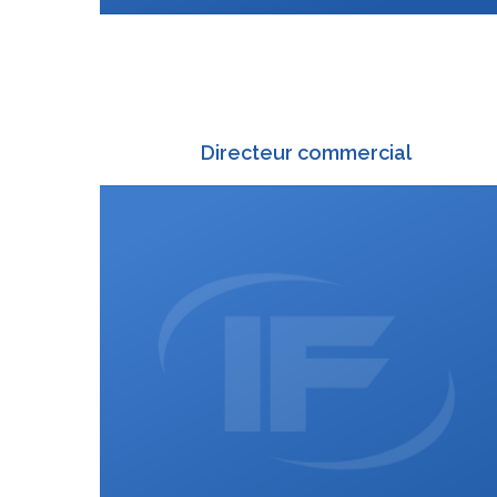
Directeur commercial
+420 588 003 813
:
+420 602 130 684
:
michal.tomecek@interfracht.cz
: