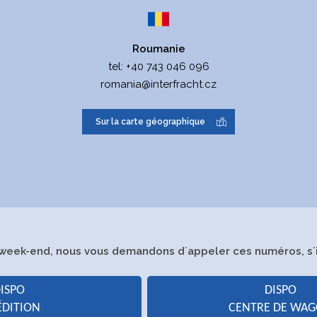
2106292397
387473682
Fondé de pouvoir:
J
Roumanie
I
tel:
+40 743 046 096
romania@interfracht.cz
 auprès le Tribunal municipal
I
6.
Sur la carte géographique
J
Secteur principal d
e
´activité:
S
c
week-end, nous vous demandons d´appeler ces numéros, s´il
R
ISPO
DISPO
ÉDITION
CENTRE DE WA