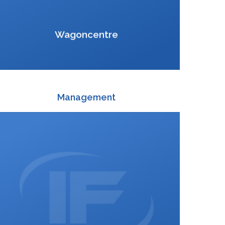
VCard
Wagoncentre
Management
+420 588 003 820
:
daniel.krusoft@interfracht.cz
: