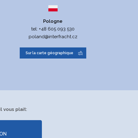
akub Indrák, DiS.
Pologne
ng. Michal Tomeček
tel:
+48 605 093 530
poland@interfracht.cz
ng. Richard Horálek
Sur la carte géographique
elena Starečková
xpédition
tockage de marchandises et manipulation du
hargement
 vous plait:
emplacement dans les formalités douanières
GON