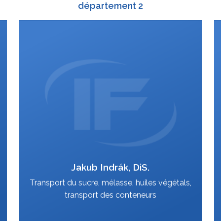
département 2
+420 588 003 815
:
+420 724 151 819
:
jakub.indrak@interfracht.cz
:
Jakub Indrák, DiS.
VCard
Transport du sucre, mélasse, huiles végétals,
transport des conteneurs