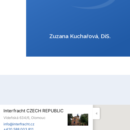
VCard
Zuzana Kuchařová, DiS.
Interfracht CZECH REPUBLIC
Vídeňská 634/6, Olomouc
info@interfracht.cz
+420 588 003 811