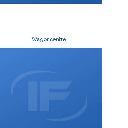
Wagoncentre
+420 588 003 816
:
+420 725 814 616
:
wagon@interfracht.cz
: