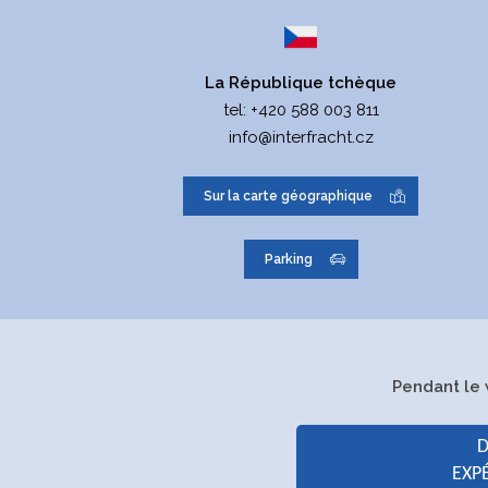
USD: 2106292397/2700, IBAN: CZ502700000000
PLN: 1387473682/2700, IBAN: CZ3527000000001
SIREN:
254 99 394
La République tchèque
SIRET:
CZ 254 99 394
tel:
+420 588 003 811
info@interfracht.cz
Inscrite au Registre du commerce
de Prague, section C, pièce 7490
Sur la carte géographique
ID de la caisse
yrvxeh6
de date:
Parking
Forme
Société à responsabilité limitée
juridique:
Date d
21.12.2004
Pendant le 
´inscription:
D
Organe
Assemblée générale
EXP
directeur: