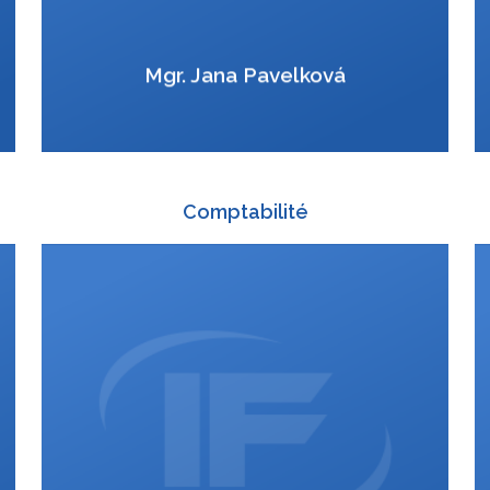
VCard
Mgr. Jana Pavelková
Comptabilité
+420 588 003 830
:
ucto@interfracht.cz
: