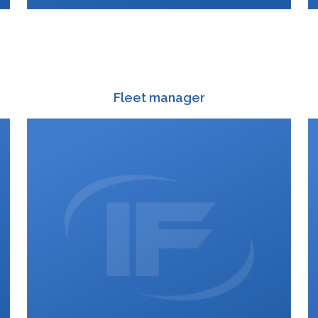
Fleet manager
588 003 829
+420
:
+420 728 412 418
:
wagonoffer@interfracht.cz
: