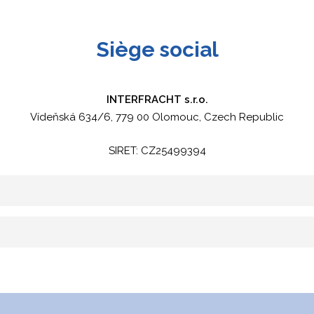
Siège social
INTERFRACHT s.r.o.
Vídeňská 634/6, 779 00 Olomouc, Czech Republic
SIRET: CZ25499394
Capital social:
1
Bureau:
V
, Želetavská 1525/1, 140 92 Praha 4
Gérant de la
I
2106292389
uc CZ
compagnie: