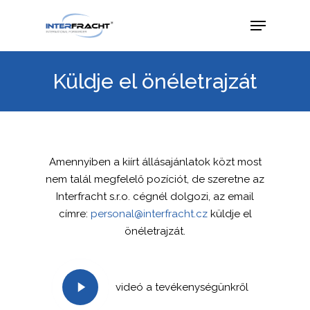
Küldje el önéletrajzát
Amennyiben a kiírt állásajánlatok közt most
nem talál megfelelő pozíciót, de szeretne az
Interfracht s.r.o. cégnél dolgozi, az email
címre:
personal@interfracht.cz
küldje el
önéletrajzát.
videó a tevékenységünkről