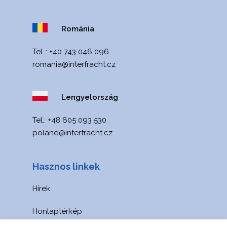
DEUTSCH
ENGLISH
Románia
POLSKI
Tel..:
+40 743 046 096
ITALIANO
romania@interfracht.cz
РУССКИЙ
Lengyelország
FRANÇAIS
ROMÂNĂ
Теl.:
+48 605 093 530
poland@interfracht.cz
УКРАЇНСЬКА
Hasznos linkek
Hírek
Honlaptérkép