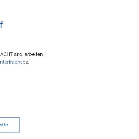
f
ACHT s.r.o. arbeiten
nterfracht.cz
.
site