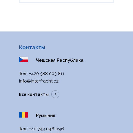
поле
должно
быть
пустым
Контакты
Чешская Республика
Тел.:
+420 588 003 811
info@interfracht.cz
Все контакты
Румыния
Тел.:
+40 743 046 096