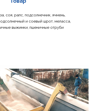
Товар
за, соя, рапс, подсолнечник, ячмень,
подсолнечный и соевый шрот, меласса,
вичные выжимки, пшеничные отруби