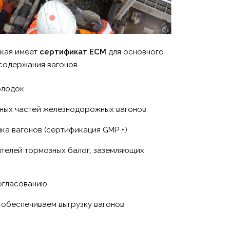
кая имеет
сертификат ECM
для основного
содержания вагонов.
олодок
ьных частей железнодорожных вагонов
йка вагонов (сертификация GMP +)
ителей тормозных балог, заземляющих
огласованию
обеспечиваем выгрузку вагонов