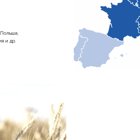
 Польша,
я и др.