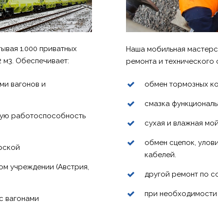
ывая 1.000 приватных
Наша мобильная мастерс
 м3. Обеспечивает:
ремонта и технического 
ми вагонов и
обмен тормозных к
смазка функционал
ную работоспособность
сухая и влажная мо
обмен сцепок, улов
рской
кабелей.
ом учреждении (Австрия,
другой ремонт по с
при необходимости 
с вагонами