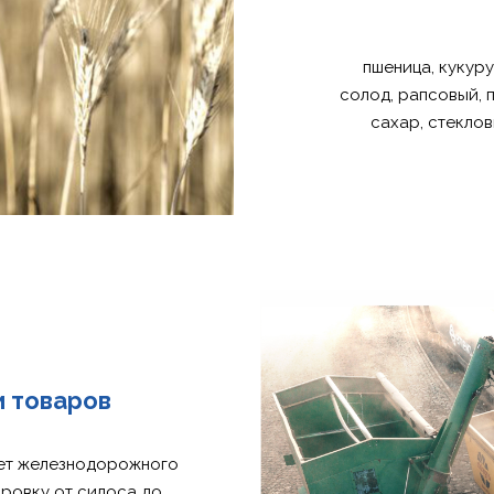
пшеница, кукуру
солод, рапсовый, 
сахар, стекло
и товаров
 нет железнодорожного
ровку от силоса до