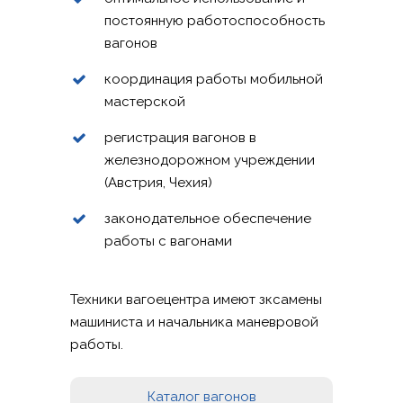
постоянную работоспособность
вагонов
координация работы мобильной
мастерской
регистрация вагонов в
железнодорожном учреждении
НОВОСТИ
(Австрия, Чехия)
ПРЕДЛОЖЕНИЕ
законодательное обеспечение
ЖЕЛЕЗНОДОРОЖНЫ
ВАГОНЫ
работы с вагонами
ТРАНСПОРТ
КАТАЛОГ ВАГОНОВ
ПОДДЕРЖИВАЕМ
АГРАРНЫЕ ПЕРЕВОЗК
Техники вагоецентра имеют зксамены
МОБИЛЬНАЯ МАСТЕР
КАРЬЕРА
машиниста и начальника маневровой
КОМБИНИРОВАННЫЕ
(ENGLISH)
КОНТАКТ
работы.
ПЕРЕВОЗКИ
БЫСТРЫЙ ЗАПРОС
КОНТЕЙНЕРНЫЕ ПЕРЕ
Каталог вагонов