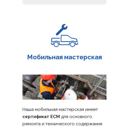
РУССКИЙ
ČEŠTINA
DEUTSCH
ENGLISH
POLSKI
ITALIANO
Мобильная мастерская
FRANÇAIS
ROMÂNĂ
MAGYAR
УКРАЇНСЬКА
Наша мобильная мастерская имеет
сертификат ECM
для основного
ремонта и технического содержания