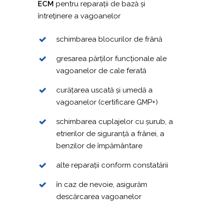
POLSKI
ECM
pentru reparații de bază și
întreținere a vagoanelor
ITALIANO
schimbarea blocurilor de frână
РУССКИЙ
FRANÇAIS
gresarea părților funcționale ale
vagoanelor de cale ferată
MAGYAR
curățarea uscată și umedă a
УКРАЇНСЬКА
vagoanelor (certificare GMP+)
schimbarea cuplajelor cu șurub, a
etrierilor de siguranță a frânei, a
benzilor de împământare
alte reparații conform constatării
în caz de nevoie, asigurăm
descărcarea vagoanelor