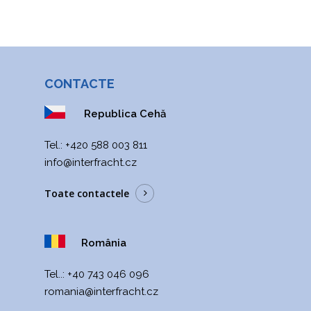
CONTACTE
Republica Cehă
Теl.:
+420 588 003 811
info@interfracht.cz
Toate contactele
România
Tel..:
+40 743 046 096
romania@interfracht.cz