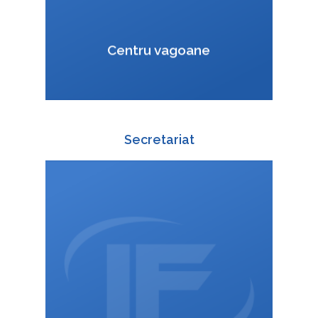
VCard
Centru vagoane
Secretariat
+420 588 003 811
:
+420 725 814 601
:
zuzana.kucharova@interfracht.cz
: