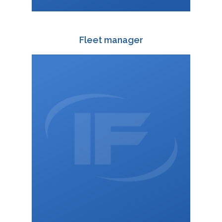
TRANSPORTUL
SOLICITARE RAPIDĂ
CONTAINERIZAT
ROMÂNĂ
Fleet manager
ČEŠTINA
DEUTSCH
ENGLISH
588 003 829
+420
:
POLSKI
+420 728 412 418
:
wagonoffer@interfracht.cz
:
ITALIANO
РУССКИЙ
FRANÇAIS
MAGYAR
УКРАЇНСЬКА
VCard