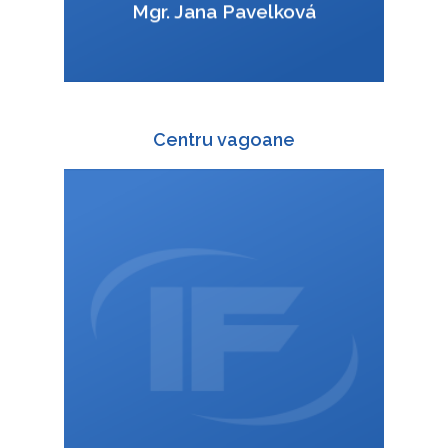
Mgr. Jana Pavelková
Centru vagoane
+420 588 003 816
:
+420 725 814 616
:
wagon@interfracht.cz
: