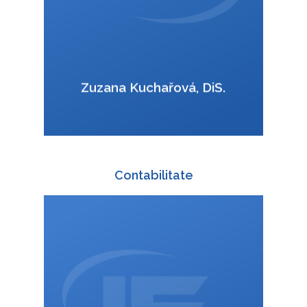
VCard
Zuzana Kuchařová, DiS.
Contabilitate
+420 588 003 830
:
ucto@interfracht.cz
: