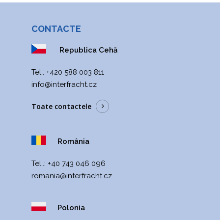
Romania, Bukurešť
romania@interfracht.cz
CONTACTE
+40 743 046 096
Republica Cehă
Interfracht POLAND
Poland, Varšava
Теl.:
+420 588 003 811
poland@interfracht.cz
+48 605 093 530
info@interfracht.cz
Toate contactele
România
Tel..:
+40 743 046 096
romania@interfracht.cz
Polonia