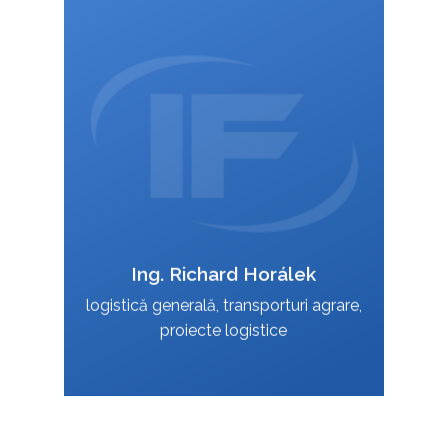
+420 588 003 814
:
+420 724 151 885
:
richard.horalek@interfracht.cz
:
Ing. Richard Horálek
VCard
logistică generală, transporturi agrare,
proiecte logistice