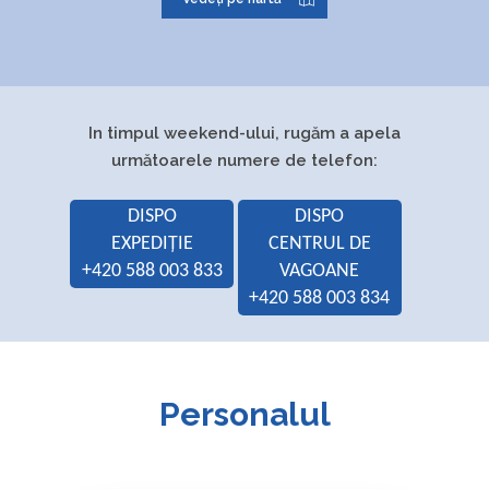
Sediul de lucru:
Vídeňská 6, 779 00
Olomouc
Directorul
Ing. Daniel Krušoft
In timpul weekend-ului, rugăm a apela
General al
următoarele numere de telefon:
companiei:
DISPO
DISPO
Reprezentanți
Jakub Indrák, DiS.
EXPEDIȚIE
CENTRUL DE
împuterniciți:
+420 588 003 833
VAGOANE
+420 588 003 834
Ing. Michal
Tomeček
Ing. Richard Horálek
Personalul
Jelena Starečková
Obiectul
expediția