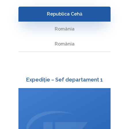
principal de
activitate:
Republica Cehă
depozitarea și
România
manipularea
mărfurilor
România
reprezentare în
proceduri vamale
Expediție – Sef departament 1
+420 588 003 828
:
732 691 966
+420
:
martina.troubilova@interfracht.cz
: