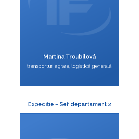
Martina Troubilová
VCard
transporturi agrare, logistică generală
Expediție – Sef departament 2
+420 588 003 815
: