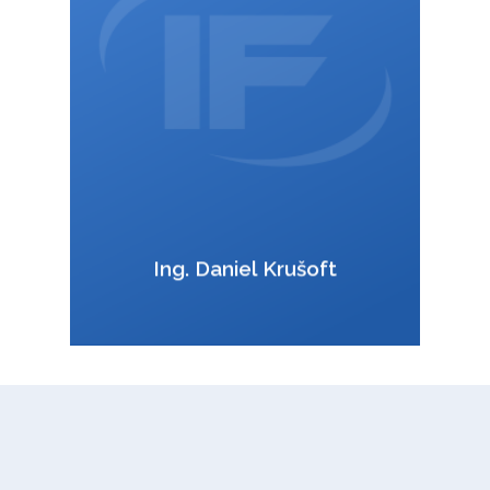
daniel.krusoft@interfracht.cz
:
VCard
Ing. Daniel Krušoft