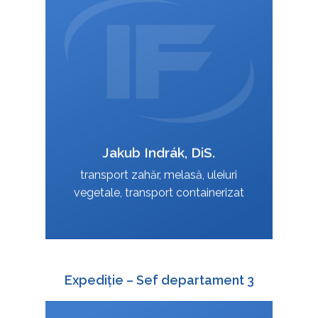
+420 724 151 819
:
jakub.indrak@interfracht.cz
:
Jakub Indrák, DiS.
VCard
transport zahăr, melasă, uleiuri
vegetale, transport containerizat
Expediție – Sef departament 3