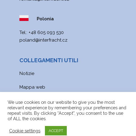
Polonia
Теl.:
+48 605 093 530
poland@interfracht.cz
COLLEGAMENTI UTILI
Notizie
Mappa web
File da scaricare
We use cookies on our website to give you the most
relevant experience by remembering your preferences and
repeat visits. By clicking “Accept”, you consent to the use
of ALL the cookies.
Cookie settings
ACCEPT