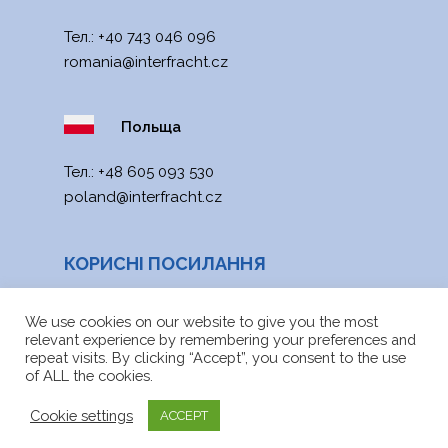
Тел.:
+40 743 046 096
romania@interfracht
.cz
Польща
Тел.:
+48 605 093 530
poland@interfracht.cz
КОРИСНІ ПОСИЛАННЯ
Новини
We use cookies on our website to give you the most
relevant experience by remembering your preferences and
Веб -карта
repeat visits. By clicking “Accept”, you consent to the use
of ALL the cookies.
файли для скачування
Cookie settings
ACCEPT