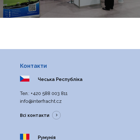
POLSKI
ITALIANO
РУССКИЙ
FRANÇAIS
ROMÂNĂ
MAGYAR
Контакти
Чеська Республіка
Тел.:
+420 588 003 811
info@interfracht.cz
Всі контакти
Румунія