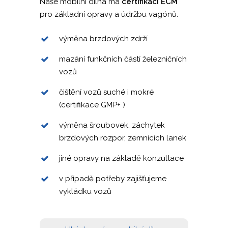
KONTEJNEROVÁ PŘEP
Naše mobilní dílna má
certifikaci ECM
RYCHLÁ POPTÁVKA
pro základní opravy a údržbu vagónů.
ČEŠTINA
výměna brzdových zdrží
DEUTSCH
ENGLISH
mazání funkčních částí železničních
vozů
POLSKI
čištění vozů suché i mokré
ITALIANO
(certifikace GMP+ )
РУССКИЙ
výměna šroubovek, záchytek
FRANÇAIS
brzdových rozpor, zemnících lanek
ROMÂNĂ
jiné opravy na základě konzultace
MAGYAR
v případě potřeby zajišťujeme
УКРАЇНСЬКА
vykládku vozů