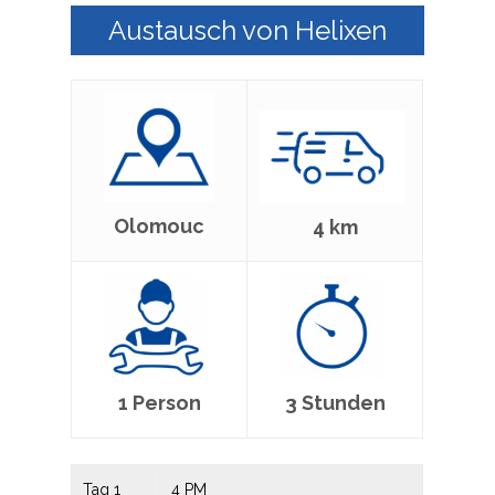
Austausch von Helixen
Olomouc
4 km
1 Person
3 Stunden
Tag 1
4 PM