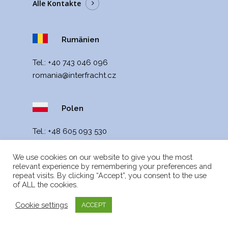
Alle Kontakte
Rumänien
Tel.:
+40 743 046 096
romania@interfracht.cz
Polen
Tel.:
+48 605 093 530
poland@interfracht.cz
We use cookies on our website to give you the most
relevant experience by remembering your preferences and
repeat visits. By clicking “Accept”, you consent to the use
HILFREICHE LINKS
of ALL the cookies.
Aktualitäten
Cookie settings
ACCEPT
Webkarte