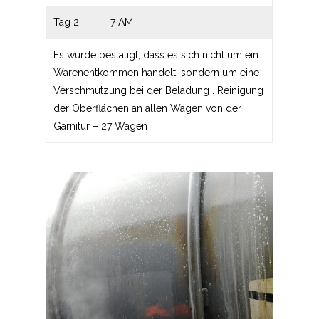
Tag 2
7 AM
Es wurde bestätigt, dass es sich nicht um ein
Warenentkommen handelt, sondern um eine
Verschmutzung bei der Beladung . Reinigung
der Oberflächen an allen Wagen von der
Garnitur – 27 Wagen
AKTUALITÄTEN
ANGEBOT
BAHNTRANSPORT
WAGEN
AGRARTRANSPORT
WAGENKATALOG
WIR UNTERSTÜTZEN
TRANSPORT VON
MOBILWERKSTATT
KARRIERE
FLÜSSIGKEITEN