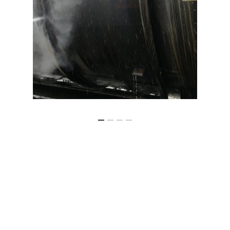
KONTAKT
KOMBINIERTER TRANS
ANFRAGE
CONTAINERTRANSPO
DEUTSCH
ČEŠTINA
ENGLISH
POLSKI
ITALIANO
РУССКИЙ
FRANÇAIS
ROMÂNĂ
MAGYAR
УКРАЇНСЬКА