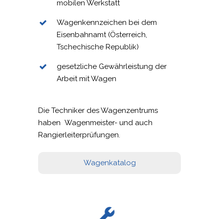
mobilen Werkstatt
Wagenkennzeichen bei dem
Eisenbahnamt (Österreich,
Tschechische Republik)
gesetzliche Gewährleistung der
AKTUALITÄTEN
Arbeit mit Wagen
ANGEBOT
BAHNTRANSPORT
WAGEN
Die Techniker des Wagenzentrums
AGRARTRANSPORT
WAGENKATALOG
WIR UNTERSTÜTZEN
haben Wagenmeister- und auch
Rangierleiterprüfungen.
TRANSPORT VON
MOBILWERKSTATT
KARRIERE
FLÜSSIGKEITEN
KONTAKT
Wagenkatalog
KOMBINIERTER TRANS
ANFRAGE
CONTAINERTRANSPO
DEUTSCH
ČEŠTINA