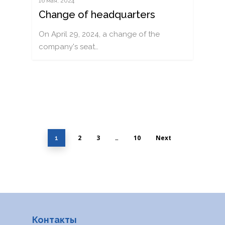
16 мая, 2024
Change of headquarters
On April 29, 2024, a change of the
company's seat…
2
3
10
Next
1
…
Контакты