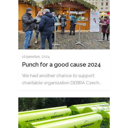
РУССКИЙ
ČEŠTINA
DEUTSCH
ENGLISH
POLSKI
ITALIANO
16 декабря, 2024
Punch for a good cause 2024
FRANÇAIS
We had another chance to support
ROMÂNĂ
charitable organization DEBRA Czech…
MAGYAR
УКРАЇНСЬКА