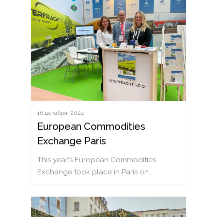
НОВОСТИ
16 декабря, 2024
ПРЕДЛОЖЕНИЕ
European Commodities
ЖЕЛЕЗНОДОРОЖНЫ
ВАГОНЫ
Exchange Paris
ТРАНСПОРТ
КАТАЛОГ ВАГОНОВ
ПОДДЕРЖИВАЕМ
This year's European Commodities
АГРАРНЫЕ ПЕРЕВОЗК
МОБИЛЬНАЯ МАСТЕР
КАРЬЕРА
Exchange took place in Paris on…
КОМБИНИРОВАННЫЕ
(ENGLISH)
КОНТАКТ
ПЕРЕВОЗКИ
БЫСТРЫЙ ЗАПРОС
КОНТЕЙНЕРНЫЕ ПЕРЕ