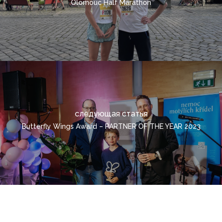
Olomouc Half Marathon
РУССКИЙ
ČEŠTINA
DEUTSCH
ENGLISH
POLSKI
ITALIANO
следующая статья
FRANÇAIS
Butterfly Wings Award – PARTNER OF THE YEAR 2023
ROMÂNĂ
MAGYAR
УКРАЇНСЬКА