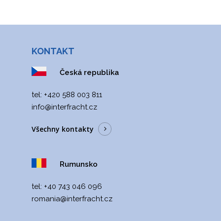
romania@interfracht.cz
+40 743 046 096
Interfracht POLAND
KONTAKT
Poland, Varšava
poland@interfracht.cz
+48 605 093 530
Česká republika
tel: +420 588 003 811
info@interfracht.cz
Všechny kontakty
Rumunsko
tel:
+40 743 046 096
romania@interfracht
.cz