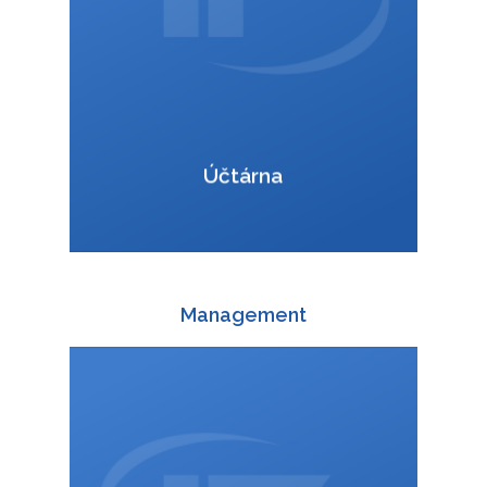
VCard
Účtárna
Management
+420 588 003 820
:
daniel.krusoft@interfracht.cz
: