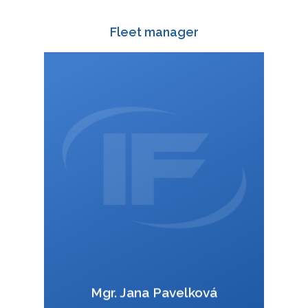
KOMBINOVANÁ PŘEP
KONTAKT
KONTEJNEROVÁ PŘEP
RYCHLÁ POPTÁVKA
Fleet manager
ČEŠTINA
DEUTSCH
588 003 829
+420
:
ENGLISH
+420 728 412 418
:
POLSKI
wagonoffer@interfracht.cz
:
ITALIANO
РУССКИЙ
FRANÇAIS
ROMÂNĂ
MAGYAR
VCard
УКРАЇНСЬКА
Mgr. Jana Pavelková