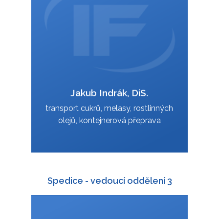
jakub.indrak@interfracht.cz
:
Jakub Indrák, DiS.
VCard
transport cukrů, melasy, rostlinných
olejů, kontejnerová přeprava
Spedice - vedoucí oddělení 3