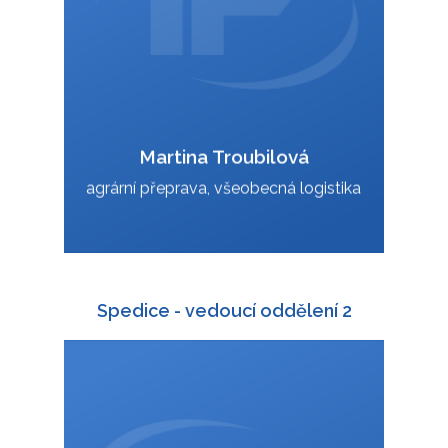
Martina Troubilová
VCard
agrární přeprava, všeobecná logistika
Spedice - vedoucí oddělení 2
+420 588 003 815
:
+420 724 151 819
: