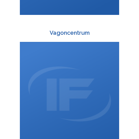
Vagoncentrum
+420 588 003 816
:
+420 725 814 616
:
wagon@interfracht.cz
: