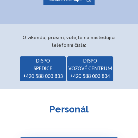
Jednatel
Ing. Daniel Krušoft
společnosti:
Prokurista:
Jakub Indrák, DiS.
O víkendu, prosím, volejte na následující
Ing. Michal Tomeček
telefonní čísla:
Ing. Richard Horálek
DISPO
DISPO
Jelena Starečková
SPEDICE
VOZOVÉ CENTRUM
+420 588 003 833
+420 588 003 834
Hlavní
zasilatelství
předmět
podnikání:
Personál
skladování zboží a
manipulace s
nákladem