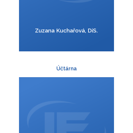
VCard
Zuzana Kuchařová, DiS.
Účtárna
+420 588 003 830
:
ucto@interfracht.cz
: