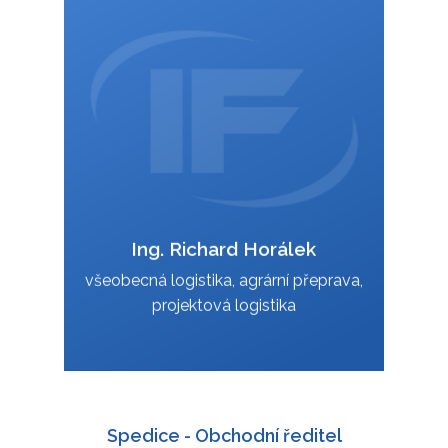
+420 588 003 814
:
+420 724 151 885
:
richard.horalek@interfracht.cz
:
Ing. Richard Horálek
VCard
všeobecná logistika, agrární přeprava,
projektová logistika
Spedice - Obchodní ředitel