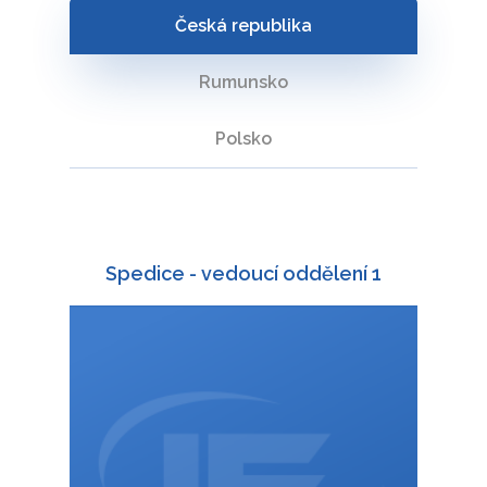
zastupování v celním
Česká republika
řízení
Rumunsko
Polsko
Spedice - vedoucí oddělení 1
+420 588 003 828
:
732 691 966
+420
:
martina.troubilova@interfracht.cz
: