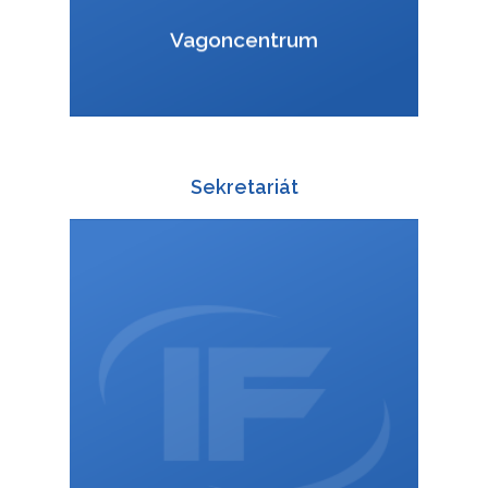
VCard
Vagoncentrum
Sekretariát
+420 588 003 811
:
+420 725 814 601
:
zuzana.kucharova@interfracht.cz
: