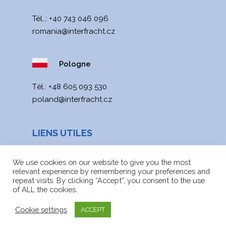
Tél..:
+40 743 046 096
romania@interfracht.cz
Pologne
Тél.:
+48 605 093 530
poland@interfracht.cz
LIENS UTILES
Actualités
We use cookies on our website to give you the most
relevant experience by remembering your preferences and
Carte du site
repeat visits. By clicking “Accept”, you consent to the use
of ALL the cookies.
Fichiers à télécharger
Cookie settings
ACCEPT