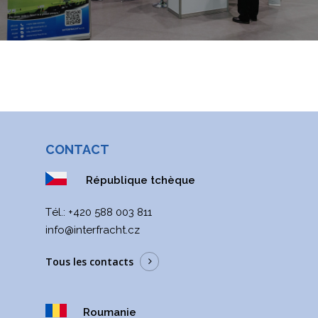
POLSKI
ITALIANO
РУССКИЙ
ROMÂNĂ
MAGYAR
УКРАЇНСЬКА
CONTACT
République tchèque
Тél.:
+420 588 003 811
info@interfracht.cz
Tous les contacts
Roumanie