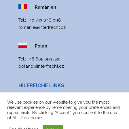
Rumänien
Tel.:
+40 743 046 096
romania@interfracht.cz
Polen
Tel.:
+48 605 093 530
poland@interfracht.cz
HILFREICHE LINKS
Aktualitäten
We use cookies on our website to give you the most
relevant experience by remembering your preferences and
Webkarte
repeat visits. By clicking “Accept”, you consent to the use
of ALL the cookies.
Dateien zum Download