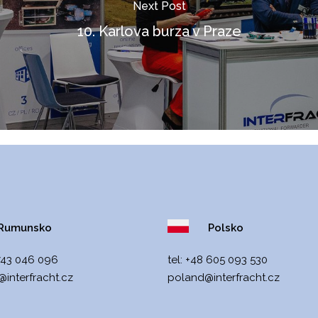
Next Post
10. Karlova burza v Praze
umunsko
Polsko
743 046 096
tel:
+48 605 093 530
interfracht
.cz
poland@interfracht.cz