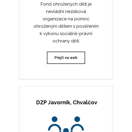
PŘEPRAVA KAPALIN
MOBILNÍ DÍLNA
KARIÉRA
Fond ohrožených dětí je
nevládní nezisková
KOMBINOVANÁ PŘEP
KONTAKT
organizace na pomoc
KONTEJNEROVÁ PŘEP
RYCHLÁ POPTÁVKA
ohroženým dětem s pověřením
k výkonu sociálně-právní
ČEŠTINA
ochrany dětí.
DEUTSCH
ENGLISH
Přejít na web
POLSKI
ITALIANO
РУССКИЙ
FRANÇAIS
DZP Javorník, Chvalčov
ROMÂNĂ
MAGYAR