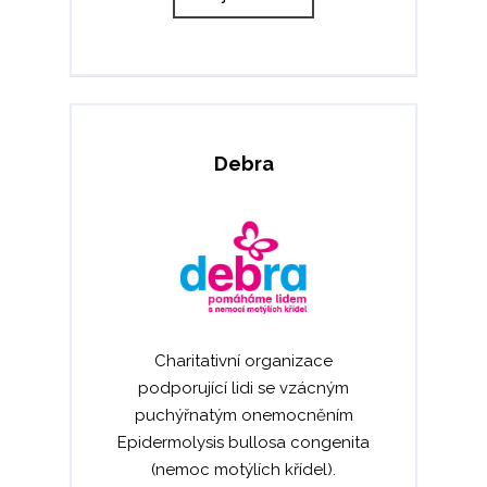
Debra
Charitativní organizace
podporující lidi se vzácným
puchýřnatým onemocněním
Epidermolysis bullosa congenita
(nemoc motýlích křídel).