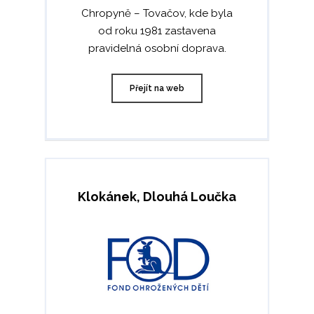
Chropyně – Tovačov, kde byla
od roku 1981 zastavena
pravidelná osobní doprava.
Přejít na web
Klokánek, Dlouhá Loučka
AKTUALITY
SLUŽBY
ŽELEZNIČNÍ PŘEPRAV
VOZY
AGRÁRNÍ PŘEPRAVA
KATALOG VOZŮ
PODPORUJEME