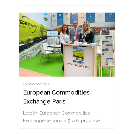
AKTUALITY
16 prosince, 2024
European Commodities
SLUŽBY
Exchange Paris
ŽELEZNIČNÍ PŘEPRAV
VOZY
Letošní European Commodities
AGRÁRNÍ PŘEPRAVA
KATALOG VOZŮ
PODPORUJEME
Exchange se konala 5. a 6. prosince…
PŘEPRAVA KAPALIN
MOBILNÍ DÍLNA
KARIÉRA