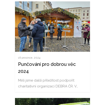
KOMBINOVANÁ PŘEP
KONTAKT
KONTEJNEROVÁ PŘEP
RYCHLÁ POPTÁVKA
ČEŠTINA
DEUTSCH
ENGLISH
POLSKI
ITALIANO
16 prosince, 2024
РУССКИЙ
Punčování pro dobrou věc
2024
FRANÇAIS
ROMÂNĂ
Měli jsme další příležitost podpořit
charitativní organizaci DEBRA ČR. V…
MAGYAR
УКРАЇНСЬКА