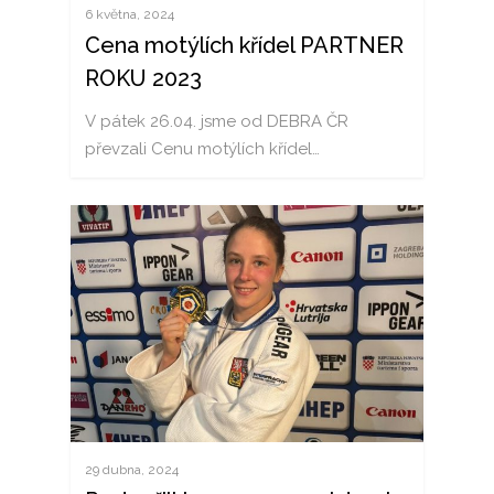
6 května, 2024
Cena motýlích křídel PARTNER
ROKU 2023
V pátek 26.04. jsme od DEBRA ČR
převzali Cenu motýlích křídel…
29 dubna, 2024