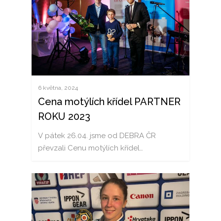
6 května, 2024
Cena motýlích křídel PARTNER
ROKU 2023
V pátek 26.04. jsme od DEBRA ČR
převzali Cenu motýlích křídel…