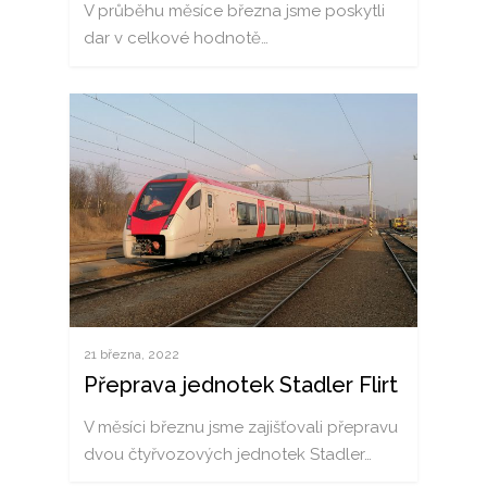
V průběhu měsíce března jsme poskytli
AGRÁRNÍ PŘEPRAVA
KATALOG VOZŮ
PODPORUJEME
dar v celkové hodnotě…
PŘEPRAVA KAPALIN
MOBILNÍ DÍLNA
KARIÉRA
KOMBINOVANÁ PŘEP
KONTAKT
KONTEJNEROVÁ PŘEP
RYCHLÁ POPTÁVKA
ČEŠTINA
DEUTSCH
ENGLISH
POLSKI
ITALIANO
21 března, 2022
РУССКИЙ
Přeprava jednotek Stadler Flirt
FRANÇAIS
V měsíci březnu jsme zajišťovali přepravu
dvou čtyřvozových jednotek Stadler…
ROMÂNĂ