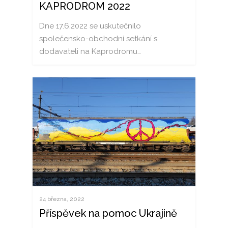
KAPRODROM 2022
Dne 17.6.2022 se uskutečnilo
společensko-obchodní setkání s
dodavateli na Kaprodromu…
AKTUALITY
SLUŽBY
24 března, 2022
Příspěvek na pomoc Ukrajině
ŽELEZNIČNÍ PŘEPRAV
VOZY