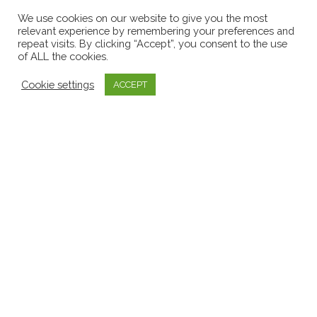
We use cookies on our website to give you the most
relevant experience by remembering your preferences and
repeat visits. By clicking “Accept”, you consent to the use
of ALL the cookies.
20 prosince, 2023
Cookie settings
ACCEPT
Úspěchy v roce 2023 & PF 2024
Prostřednictvím krátké prezentace
bychom vám rádi představili naše
úspěchy v…