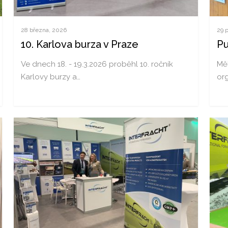
28 března, 2026
29 
10. Karlova burza v Praze
Pu
Ve dnech 18. - 19.3.2026 proběhl 10. ročník
Měl
Karlovy burzy a…
or