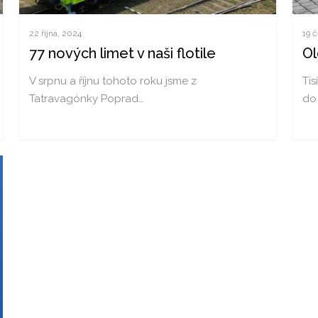
22 října, 2024
19 
77 nových limet v naši flotile
O
V srpnu a říjnu tohoto roku jsme z
Ti
Tatravagónky Poprad…
do