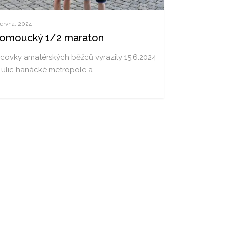
června, 2024
lomoucký 1/2 maraton
sícovky amatérských běžců vyrazily 15.6.2024
 ulic hanácké metropole a…