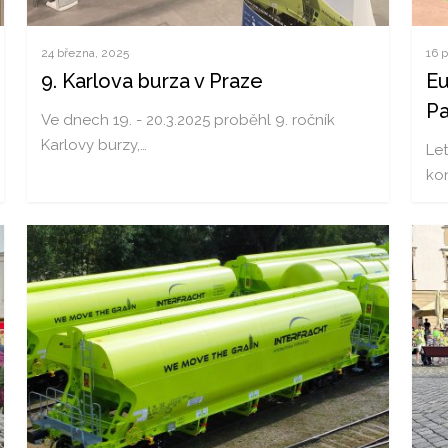
24 března, 2025
16 
9. Karlova burza v Praze
E
Pa
Ve dnech 19. - 20.3.2025 proběhl 9. ročník
Karlovy burzy,…
Le
kon