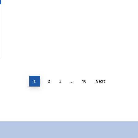
2
3
10
Next
1
…