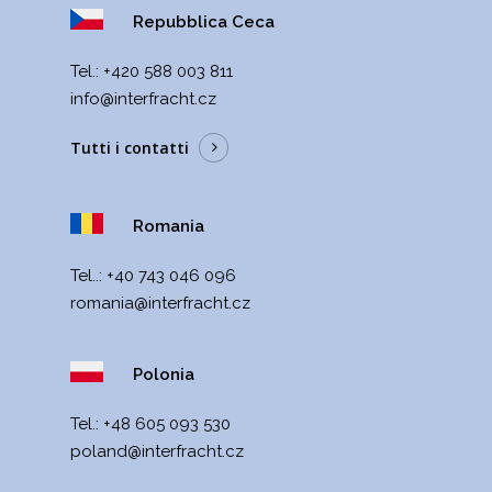
ITALIANO
Repubblica Ceca
ČEŠTINA
Теl.:
+420 588 003 811
DEUTSCH
info@interfracht.cz
ENGLISH
Tutti i contatti
POLSKI
РУССКИЙ
Romania
FRANÇAIS
Tel..:
+40 743 046 096
ROMÂNĂ
romania@interfracht.cz
MAGYAR
УКРАЇНСЬКА
Polonia
Теl.:
+48 605 093 530
poland@interfracht.cz