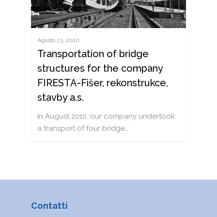
Agosto 23, 2010
Transportation of bridge
structures for the company
FIRESTA-Fišer, rekonstrukce,
NOTIZIE
stavby a.s.
OFFERTA
In August 2010, our company undertook
a transport of four bridge…
TRASPORTO FERROVI
VAGONI
TRASPORTO AGRICOL
CATALOGO DEI CARRI
SOSTENIAMO
TRASPORTO DEI LIQUI
OFFICINA MOBILE (ENG
CARRIERA
TRASPORTI COMBINAT
CONTATTI
TRASPORTO SUI CONT
RICHIESTA RAPIDA
Contatti