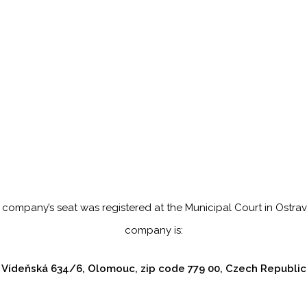
 company’s seat was registered at the Municipal Court in Ostrav
company is:
Vídeňská 634/6, Olomouc, zip code 779 00, Czech Republic