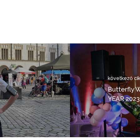
következő ci
k
Butterfly
n
YEAR 2023