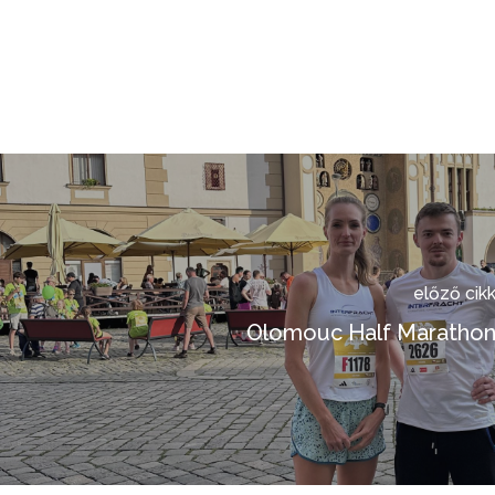
előző cik
Olomouc Half Maratho