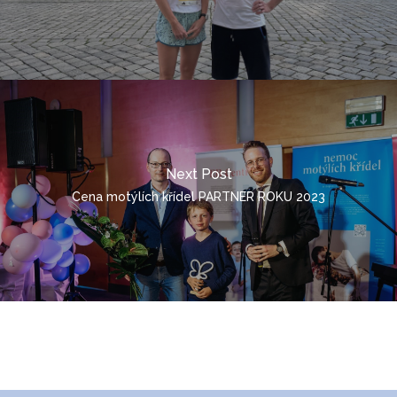
ČEŠTINA
DEUTSCH
ENGLISH
POLSKI
ITALIANO
РУССКИЙ
Next Post
Cena motýlích křídel PARTNER ROKU 2023
FRANÇAIS
ROMÂNĂ
MAGYAR
УКРАЇНСЬКА