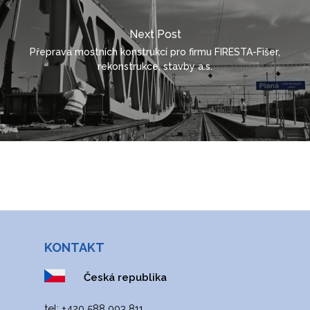
ENGLISH
Next Post
POLSKI
Přeprava mostních konstrukcí pro firmu FIRESTA-Fišer,
ITALIANO
rekonstrukce, stavby a.s.
РУССКИЙ
FRANÇAIS
ROMÂNĂ
MAGYAR
УКРАЇНСЬКА
KONTAKT
Česká republika
tel: +420 588 003 811