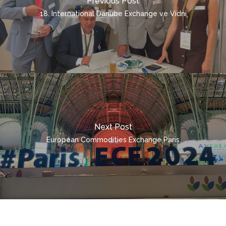
Previous Post
18. International Danube Exchange ve Vídni
ČEŠTINA
DEUTSCH
ENGLISH
POLSKI
ITALIANO
РУССКИЙ
Next Post
FRANÇAIS
European Commodities Exchange Paris
ROMÂNĂ
MAGYAR
УКРАЇНСЬКА